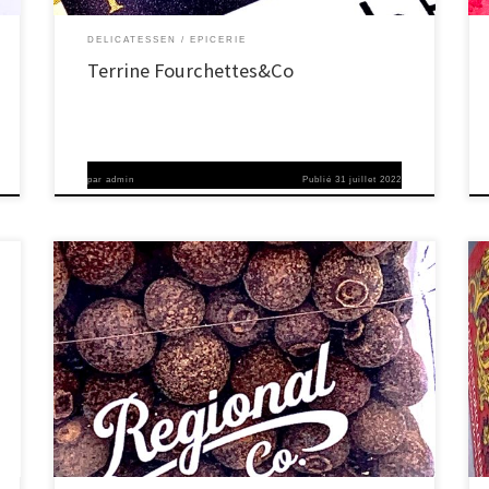
DELICATESSEN
EPICERIE
Terrine Fourchettes&Co
par
admin
Publié
31 juillet 2022
Depuis 1921, Regional Co. allie tradition, qualité et grande
valeur d’expérience. Ils sont fiers de sélectionner avec passion
des essences et des saveurs du monde entier, qu’il s’agisse de
cardamome d’Inde, de sel de Perse, etc. Leurs produits naturels
sont sélectionnés à la main et soigneusement emballés dans
des matériaux […]