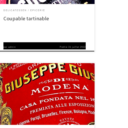
DELICATESSEN
EPICERIE
Coupable tartinable
par
admin
Publié
31 juillet 2022
Depuis plus de 400 ans, chez Acetaia Giuseppe Giusti à
Modène, tout tourne autour de la production du meilleur
Aceto Balsamicos. L’année officielle de fondation est 1605 –
c’est la raison pour laquelle l’entreprise familiale célèbre la
Journée Giusti : ce jour-là, Acetaia invite 135 restaurants et
bars triés sur le volet à […]