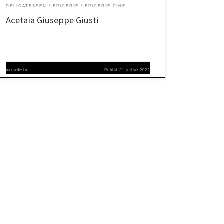
DELICATESSEN
EPICERIE
EPICERIE FINE
Acetaia Giuseppe Giusti
par
admin
Publié
31 juillet 2022