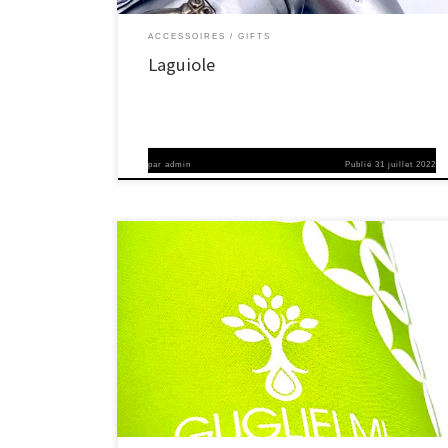
ACCESSOIRES
GIFTS
Laguiole
par
admin
Publié
31 juillet 2022
Depuis 1954, Saverio Guglielmi prend soin de ses oliviers. Sa
famille produit de l’huile d’olive vierge extra à par-tir de leurs
propres olives depuis plus de 60 ans. Aujourd’hui il continue
à innover cette histoire, en maintenant fermement les
racines de la culture de l’huile d’olive des Pouilles, mais en
même temps, en s’adaptant au changement
technologique.Olio Guglielmi est une histoire toujours […]