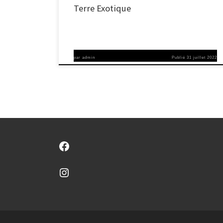
Terre Exotique
par
admin
Publié
31 juillet 2022
Facebook
Instagram