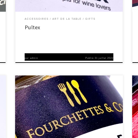
ACCESSOIRES
ART DE LA TABLE
GIFTS
Pultex
par
admin
Publié
31 juillet 2022