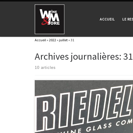
Passer au contenu
ACCUEIL
LE R
Accueil
»
2022
»
juillet
»
31
Archives journalières:
31
10 articles