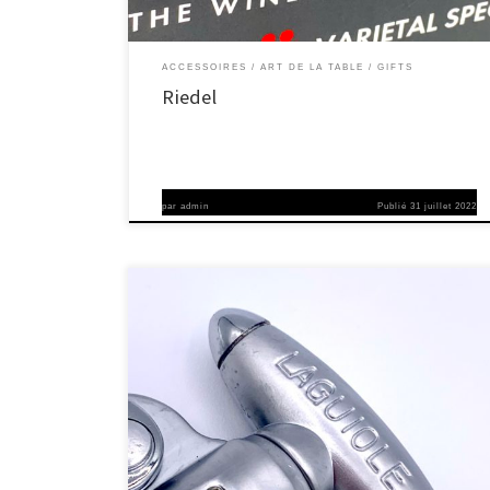
ACCESSOIRES
ART DE LA TABLE
GIFTS
Riedel
par
admin
Publié
31 juillet 2022