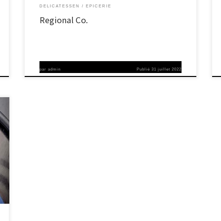
DELICATESSEN
EPICERIE
Regional Co.
par
admin
Publié
31 juillet 2022