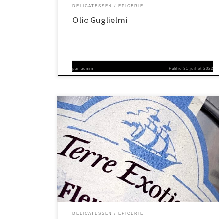
DELICATESSEN
EPICERIE
Olio Guglielmi
par
admin
Publié
31 juillet 2022
Au fil de leurs voyages et de leurs rencontres, ils s’enrichissent
d’épices – au sens originel du terme. Cuisiniers amateurs ou
chefs toqués, néophytes ou professionnels, sortez du placard
huiles, épices, sels et autres condiments… concassez,
saupoudrez, fleurez, rejouez les accords les plus classiques,
bousculez les mariages convenus, susciter la […]
DELICATESSEN
EPICERIE