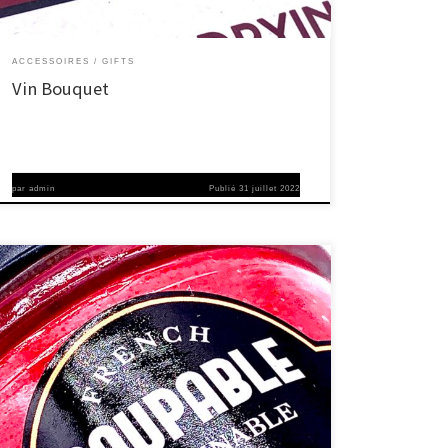
ACCESSOIRES
GIFTS
Vin Bouquet
par
admin
Publié
31 juillet 2022
Qui sont-ils ? Morgane et quentin… Ils se sont lancés en mai
2019 dans un projet un peu fou de création d’entreprise : une
conserverie artisanale et familiale, dans le but de devenir de
véritables artisans-conserveurs ! Grâce à leur atelier de
fabrication et de production situé au Havre, ils cuisinent des
tartinables […]