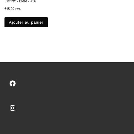
Coffret « Bière » 45€
€
45,00
TVAC
Ajouter au panier
Facebook
Instagram