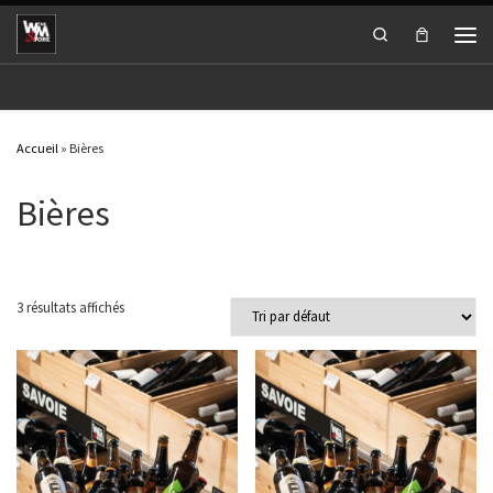
Passer au contenu
Search
Men
Accueil
»
Bières
Bières
3 résultats affichés