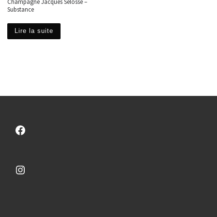
Champagne Jacques Sélosse –
Substance
Lire la suite
Facebook
Instagram