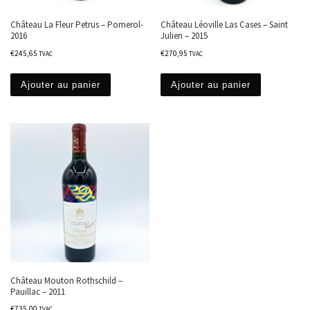
Château La Fleur Petrus – Pomerol-
Château Léoville Las Cases – Saint
2016
Julien – 2015
€
245,65
€
270,95
TVAC
TVAC
Ajouter au panier
Ajouter au panier
Château Mouton Rothschild –
Pauillac – 2011
€
735,00
TVAC