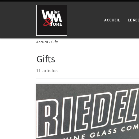
Passer au contenu
ACCUEIL
LE R
Accueil
»
Gifts
Gifts
11 articles