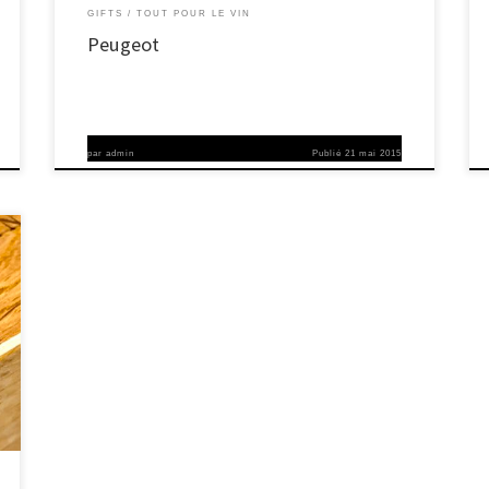
GIFTS
TOUT POUR LE VIN
Peugeot
par
admin
Publié
21 mai 2015
u