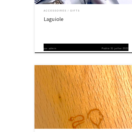
ACCESSOIRES
GIFTS
Laguiole
par
admin
Publié
31 juillet 2022