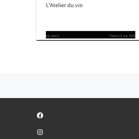
L’Atelier du vin
par
admin
Publié
21 mai 2015
Navigation dans les articles
Facebook
Instagram