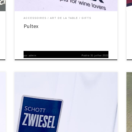
ACCESSOIRES
ART DE LA TABLE
GIFTS
Pultex
par
admin
Publié
31 juillet 2022