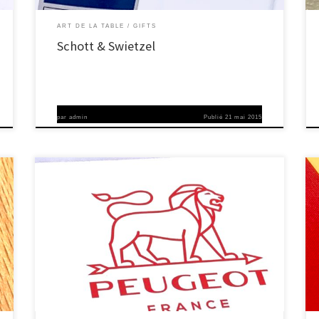
ART DE LA TABLE
GIFTS
Schott & Swietzel
par
admin
Publié
21 mai 2015