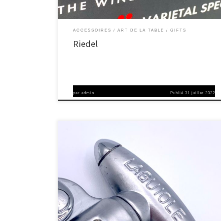
ACCESSOIRES
ART DE LA TABLE
GIFTS
Riedel
par
admin
Publié
31 juillet 2022