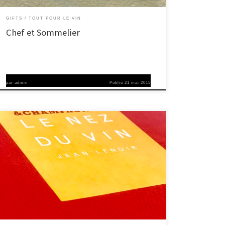
GIFTS
TOUT POUR LE VIN
Chef et Sommelier
par
admin
Publié
21 mai 2015