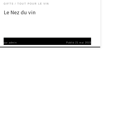
GIFTS
TOUT POUR LE VIN
Le Nez du vin
par
admin
Publié
21 mai 2015