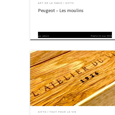
ART DE LA TABLE
GIFTS
Peugeot – Les moulins
par
admin
Publié
21 mai 2015
Notre histoire Dès 1926, L’Atelier du Vin se spécialise dans
l’équipement œnologique avec le développement et la
fabrication de matériel de cave et de mise en bouteilles. Par ses
outils du vin et ses outils de la connaissance du vin, L’Atelier d
Vin est devenu aujourd’hui, grâce à sa capacité […]
GIFTS
TOUT POUR LE VIN