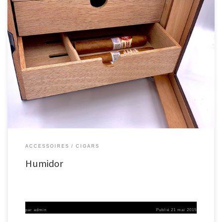
ACCESSOIRES
CIGARS
Humidor
par
admin
Publié
21 mai 2015