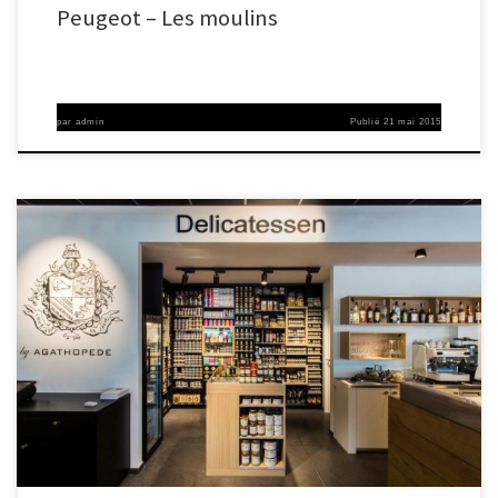
Peugeot – Les moulins
par
admin
Publié
21 mai 2015
La passion et les différentes découvertes nous ont donné l’envie de créer un
univers chaleureux et convivial dans lequel s’harmonisent les huiles et
vinaigres, les foies gras et rillettes, les épices et condiments, les saveurs
sucrées, le thé, les moutardes et chutneys, les confitures et confits et les
tapenades… Des […]