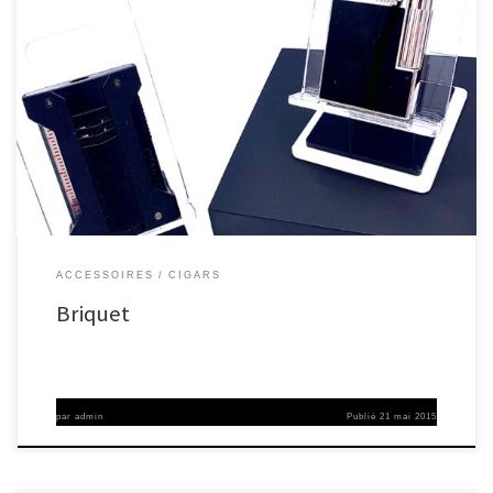
ACCESSOIRES
CIGARS
Briquet
par
admin
Publié
21 mai 2015