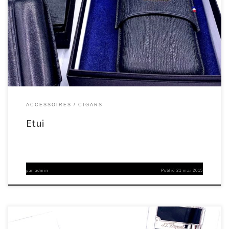
ACCESSOIRES
CIGARS
Etui
par
admin
Publié
21 mai 2015