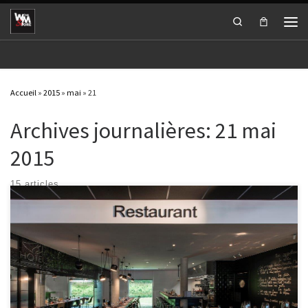
Passer au contenu
Search
Men
Accueil
»
2015
»
mai
»
21
Archives journalières:
21 mai
2015
15 articles
Lundi Fermé Mardi 12:00 – 15:0018:30 – 22:00 Mercredi 12:00 – 15:0018:30 –
22:00 Jeudi 12:00 – 15:0018:30 – 22:00 Vendredi 12:00 – 15:0018:30 – 22:00
Samedi 18:30 – 22:00 Dimanche Fermé