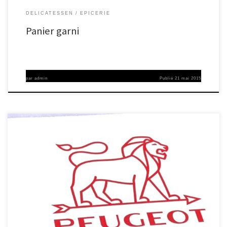
DELICATESSEN
EPICERIE
Panier garni
par
admin
Publié
21 mai 2015