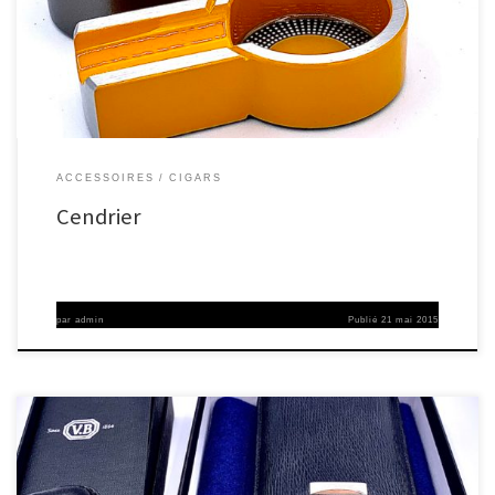
ACCESSOIRES
CIGARS
Cendrier
par
admin
Publié
21 mai 2015