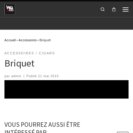
Passer au contenu
Search
Men
Accueil
»
Accessoires
»
Briquet
ACCESSOIRES
CIGARS
Briquet
par
admin
|
Publié
21 mai 2015
VOUS POURREZ AUSSI ÊTRE
INTÉRESSÉ PAR