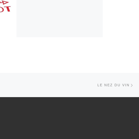
Art
TICLES
LE NEZ DU VIN